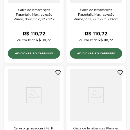
Caixa de lembranças
Caixa de lembranças
Papertalk, Maxi, coleção
Papertalk, Maxi, coleção
Prime, Novo ciclo, 22 x 22 x
Prime, Vida, 22 x 22 x 5,30 cm
5,30 cm
R$
110
,
72
R$
110
,
72
ou em 
1
x de 
R$
110
,
72
ou em 
1
x de 
R$
110
,
72
ADICIONAR AO CARRINHO
ADICIONAR AO CARRINHO
Caixa organizadora 242, P,
Caixa de lembranças Planner,