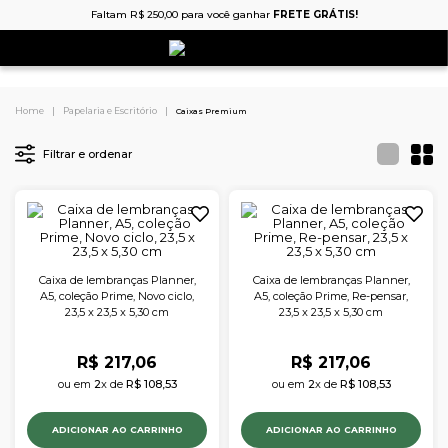
Faltam
R$
250
,
00
para você ganhar
FRETE GRÁTIS!
Papelaria e Escritório
Caixas Premium
Filtrar e ordenar
Caixa de lembranças Planner,
Caixa de lembranças Planner,
A5, coleção Prime, Novo ciclo,
A5, coleção Prime, Re-pensar,
23,5 x 23,5 x 5,30 cm
23,5 x 23,5 x 5,30 cm
R$
217
,
06
R$
217
,
06
ou em 
2
x de 
R$
108
,
53
ou em 
2
x de 
R$
108
,
53
ADICIONAR AO CARRINHO
ADICIONAR AO CARRINHO