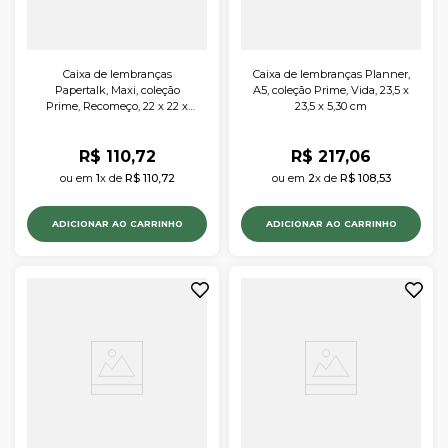
Caixa de lembranças
Caixa de lembranças Planner,
Papertalk, Maxi, coleção
A5, coleção Prime, Vida, 23,5 x
Prime, Recomeço, 22 x 22 x
23,5 x 5,30 cm
5,30 cm
R$
110
,
72
R$
217
,
06
ou em 
1
x de 
R$
110
,
72
ou em 
2
x de 
R$
108
,
53
ADICIONAR AO CARRINHO
ADICIONAR AO CARRINHO