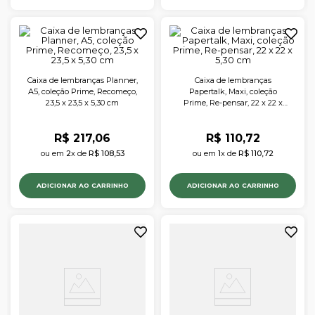
Caixa de lembranças Planner,
Caixa de lembranças
A5, coleção Prime, Recomeço,
Papertalk, Maxi, coleção
23,5 x 23,5 x 5,30 cm
Prime, Re-pensar, 22 x 22 x
5,30 cm
R$
217
,
06
R$
110
,
72
ou em 
2
x de 
R$
108
,
53
ou em 
1
x de 
R$
110
,
72
ADICIONAR AO CARRINHO
ADICIONAR AO CARRINHO