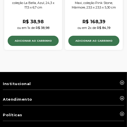
coleção La Bella, Azul, 24,3 x
Maxi, coleção Pink Stone,
17,5 x 6,7 cm
Mármore, 23,5 x 23,5 x 5,30 cm
R$
38
,
98
R$
168
,
39
ou em 
1
x de 
R$
38
,
98
ou em 
2
x de 
R$
84
,
19
ADICIONAR AO CARRINHO
ADICIONAR AO CARRINHO
Institucional
Atendimento
Políticas