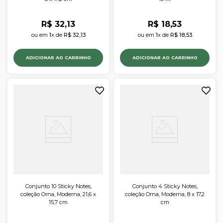
R$
32
,
13
R$
18
,
53
ou em 
1
x de 
R$
32
,
13
ou em 
1
x de 
R$
18
,
53
ADICIONAR AO CARRINHO
ADICIONAR AO CARRINHO
Conjunto 10 Sticky Notes,
Conjunto 4 Sticky Notes,
coleção Orna, Moderna, 21,6 x
coleção Orna, Moderna, 8 x 17,2
15,7 cm
cm