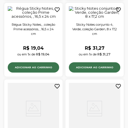
Régua Sticky Notes, , coleção
Sticky Notes conjunto 4,
Prime acessórios, , 16,5 x 24
Verde, coleção Garden, 8 x 17,2
cm
cm
R$
19
,
04
R$
31
,
27
ou em 
1
x de 
R$
19
,
04
ou em 
1
x de 
R$
31
,
27
ADICIONAR AO CARRINHO
ADICIONAR AO CARRINHO