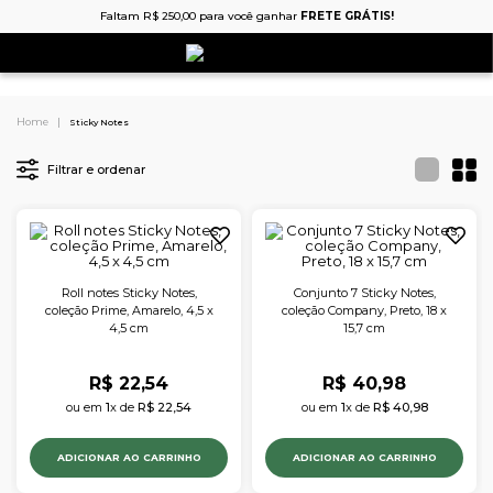
Faltam
R$
250
,
00
para você ganhar
FRETE GRÁTIS!
Sticky Notes
Filtrar e ordenar
Roll notes Sticky Notes,
Conjunto 7 Sticky Notes,
coleção Prime, Amarelo, 4,5 x
coleção Company, Preto, 18 x
4,5 cm
15,7 cm
R$
22
,
54
R$
40
,
98
ou em 
1
x de 
R$
22
,
54
ou em 
1
x de 
R$
40
,
98
ADICIONAR AO CARRINHO
ADICIONAR AO CARRINHO