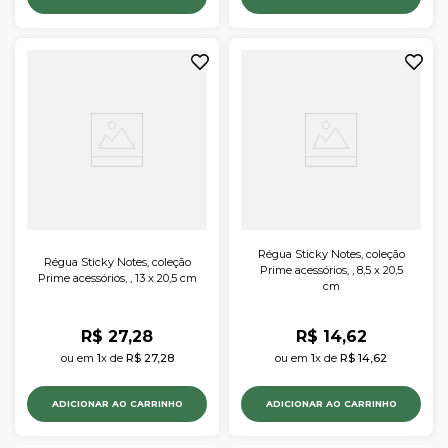
Régua Sticky Notes, coleção
Régua Sticky Notes, coleção
Prime acessórios, , 8,5 x 20,5
Prime acessórios, , 13 x 20,5 cm
cm
R$
27
,
28
R$
14
,
62
ou em 
1
x de 
R$
27
,
28
ou em 
1
x de 
R$
14
,
62
ADICIONAR AO CARRINHO
ADICIONAR AO CARRINHO