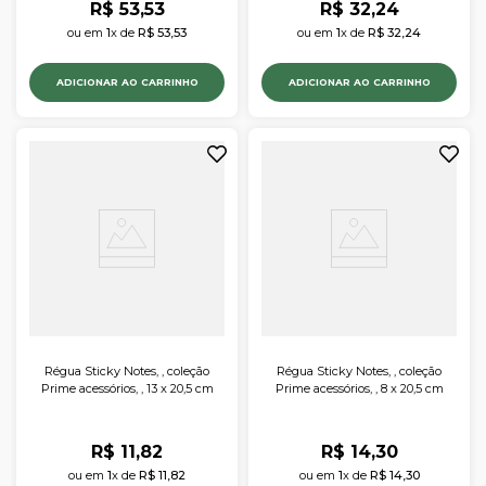
R$
53
,
53
R$
32
,
24
ou em 
1
x de 
R$
53
,
53
ou em 
1
x de 
R$
32
,
24
ADICIONAR AO CARRINHO
ADICIONAR AO CARRINHO
Régua Sticky Notes, , coleção
Régua Sticky Notes, , coleção
Prime acessórios, , 13 x 20,5 cm
Prime acessórios, , 8 x 20,5 cm
R$
11
,
82
R$
14
,
30
ou em 
1
x de 
R$
11
,
82
ou em 
1
x de 
R$
14
,
30