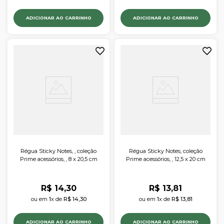
ADICIONAR AO CARRINHO
ADICIONAR AO CARRINHO
Régua Sticky Notes, , coleção
Régua Sticky Notes, coleção
Prime acessórios, , 8 x 20,5 cm
Prime acessórios, , 12,5 x 20 cm
R$
14
,
30
R$
13
,
81
ou em 
1
x de 
R$
14
,
30
ou em 
1
x de 
R$
13
,
81
ADICIONAR AO CARRINHO
ADICIONAR AO CARRINHO