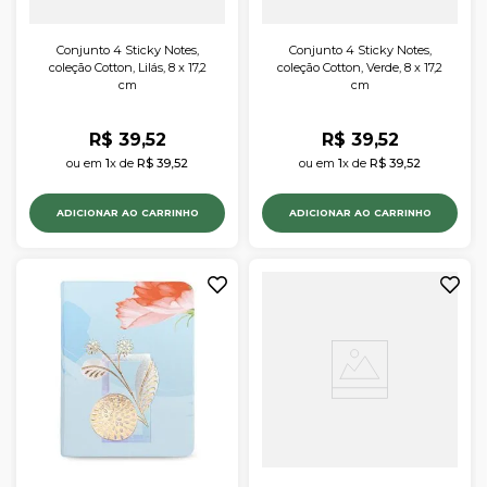
Conjunto 4 Sticky Notes,
Conjunto 4 Sticky Notes,
coleção Cotton, Lilás, 8 x 17,2
coleção Cotton, Verde, 8 x 17,2
cm
cm
R$
39
,
52
R$
39
,
52
ou em 
1
x de 
R$
39
,
52
ou em 
1
x de 
R$
39
,
52
ADICIONAR AO CARRINHO
ADICIONAR AO CARRINHO