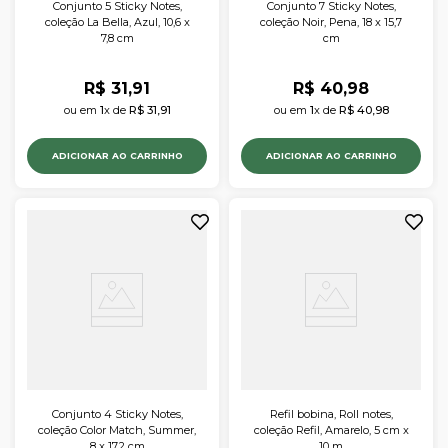
Conjunto 5 Sticky Notes,
Conjunto 7 Sticky Notes,
coleção La Bella, Azul, 10,6 x
coleção Noir, Pena, 18 x 15,7
7,8 cm
cm
R$
31
,
91
R$
40
,
98
ou em 
1
x de 
R$
31
,
91
ou em 
1
x de 
R$
40
,
98
ADICIONAR AO CARRINHO
ADICIONAR AO CARRINHO
Conjunto 4 Sticky Notes,
Refil bobina, Roll notes,
coleção Color Match, Summer,
coleção Refil, Amarelo, 5 cm x
8 x 17,2 cm
10 m