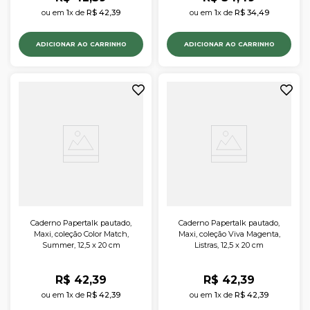
ou em 
1
x de 
R$
42
,
39
ou em 
1
x de 
R$
34
,
49
ADICIONAR AO CARRINHO
ADICIONAR AO CARRINHO
Caderno Papertalk pautado,
Caderno Papertalk pautado,
Maxi, coleção Color Match,
Maxi, coleção Viva Magenta,
Summer, 12,5 x 20 cm
Listras, 12,5 x 20 cm
R$
42
,
39
R$
42
,
39
ou em 
1
x de 
R$
42
,
39
ou em 
1
x de 
R$
42
,
39