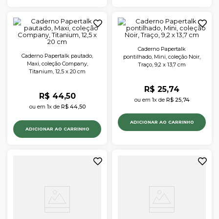
Caderno Papertalk
Caderno Papertalk pautado,
pontilhado, Mini, coleção Noir,
Maxi, coleção Company,
Traço, 9,2 x 13,7 cm
Titanium, 12,5 x 20 cm
R$
25
,
74
R$
44
,
50
ou em 
1
x de 
R$
25
,
74
ou em 
1
x de 
R$
44
,
50
ADICIONAR AO CARRINHO
ADICIONAR AO CARRINHO