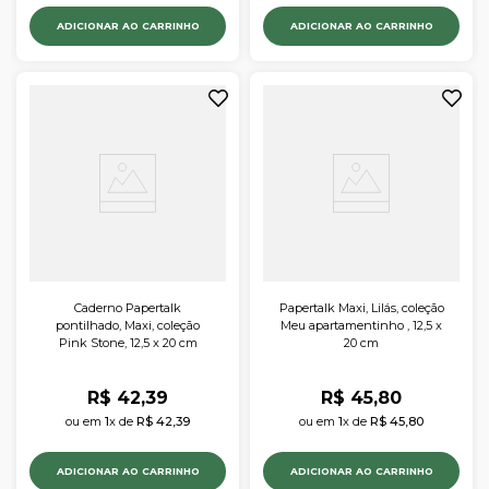
ADICIONAR AO CARRINHO
ADICIONAR AO CARRINHO
Caderno Papertalk
Papertalk Maxi, Lilás, coleção
pontilhado, Maxi, coleção
Meu apartamentinho , 12,5 x
Pink Stone, 12,5 x 20 cm
20 cm
R$
42
,
39
R$
45
,
80
ou em 
1
x de 
R$
42
,
39
ou em 
1
x de 
R$
45
,
80
ADICIONAR AO CARRINHO
ADICIONAR AO CARRINHO