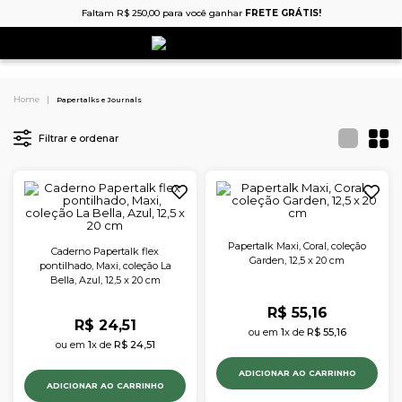
Faltam
R$
250
,
00
para você ganhar
FRETE GRÁTIS!
Papertalks e Journals
Filtrar e ordenar
Papertalk Maxi, Coral, coleção
Caderno Papertalk flex
Garden, 12,5 x 20 cm
pontilhado, Maxi, coleção La
Bella, Azul, 12,5 x 20 cm
R$
55
,
16
R$
24
,
51
ou em 
1
x de 
R$
55
,
16
ou em 
1
x de 
R$
24
,
51
ADICIONAR AO CARRINHO
ADICIONAR AO CARRINHO