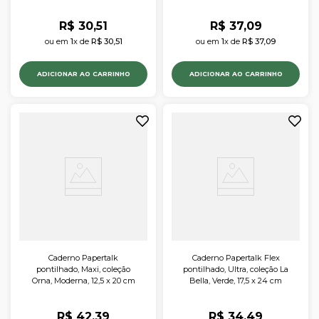
R$
30
,
51
R$
37
,
09
ou em 
1
x de 
R$
30
,
51
ou em 
1
x de 
R$
37
,
09
ADICIONAR AO CARRINHO
ADICIONAR AO CARRINHO
Caderno Papertalk
Caderno Papertalk Flex
pontilhado, Maxi, coleção
pontilhado, Ultra, coleção La
Orna, Moderna, 12,5 x 20 cm
Bella, Verde, 17,5 x 24 cm
R$
42
,
39
R$
34
,
49