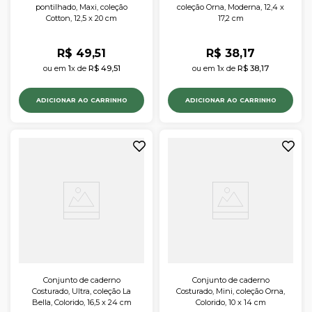
pontilhado, Maxi, coleção
coleção Orna, Moderna, 12,4 x
Cotton, 12,5 x 20 cm
17,2 cm
R$
49
,
51
R$
38
,
17
ou em 
1
x de 
R$
49
,
51
ou em 
1
x de 
R$
38
,
17
ADICIONAR AO CARRINHO
ADICIONAR AO CARRINHO
Conjunto de caderno
Conjunto de caderno
Costurado, Ultra, coleção La
Costurado, Mini, coleção Orna,
Bella, Colorido, 16,5 x 24 cm
Colorido, 10 x 14 cm