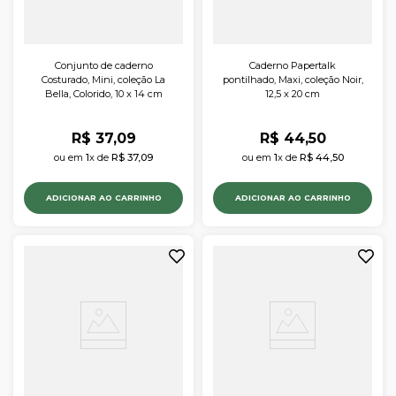
Conjunto de caderno
Caderno Papertalk
Costurado, Mini, coleção La
pontilhado, Maxi, coleção Noir,
Bella, Colorido, 10 x 14 cm
12,5 x 20 cm
R$
37
,
09
R$
44
,
50
ou em 
1
x de 
R$
37
,
09
ou em 
1
x de 
R$
44
,
50
ADICIONAR AO CARRINHO
ADICIONAR AO CARRINHO