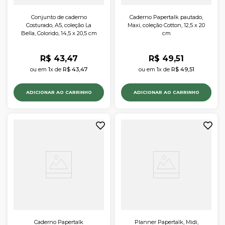
Conjunto de caderno
Caderno Papertalk pautado,
Costurado, A5, coleção La
Maxi, coleção Cotton, 12,5 x 20
Bella, Colorido, 14,5 x 20,5 cm
cm
R$
43
,
47
R$
49
,
51
ou em 
1
x de 
R$
43
,
47
ou em 
1
x de 
R$
49
,
51
ADICIONAR AO CARRINHO
ADICIONAR AO CARRINHO
Caderno Papertalk
Planner Papertalk, Midi,