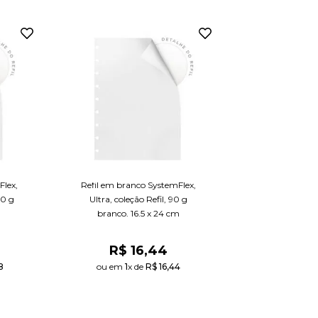
Refil em branco
coleção Refil, 9
x 2
R$
1
ou em 
1
x d
Flex,
Refil em branco SystemFlex,
ADICIONAR 
CARRINHO
90 g
Ultra, coleção Refil, 90 g
m
branco, 16,5 x 24 cm
R$
16
,
44
8
ou em 
1
x de 
R$
16
,
44