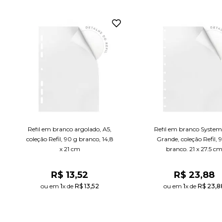
Refil em branco argolado, A5,
Refil em branco System
coleção Refil, 90 g branco, 14,8
Grande, coleção Refil, 
x 21 cm
branco, 21 x 27,5 c
R$
13
,
52
R$
23
,
88
ou em 
1
x de 
R$
13
,
52
ou em 
1
x de 
R$
23
,
8