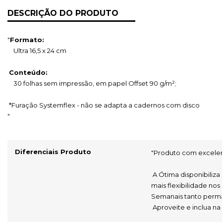
DESCRIÇÃO DO PRODUTO
"
Formato:
    Ultra 16,5 x 24 cm
Conteúdo:
    30 folhas sem impressão, em papel Offset 90 g/m²; 
 *Furação Systemflex - não se adapta a cadernos com disco
"
Diferenciais Produto
"Produto com excelen
 A Ótima disponibiliza a maior diversidade de refis do mercado para você ter 
mais flexibilidade nos
Semanais tanto perm
 Aproveite e inclua n