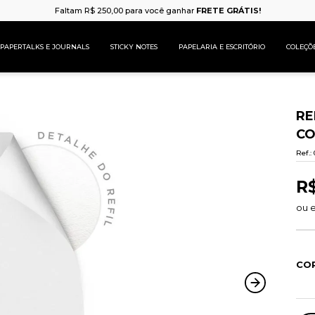
Faltam
R$
250
,
00
para você ganhar
FRETE GRÁTIS!
PAPERTALKS E JOURNALS
STICKY NOTES
PAPELARIA E ESCRITÓRIO
COLEÇÕ
RE
CO
Ref.
:
R
ou 
CO