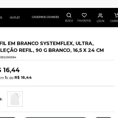
CADERNOS GRANDES
ES
OUTLET
BUSCA
FAVORITOS
LOGIN
FIL EM BRANCO SYSTEMFLEX, ULTRA,
LEÇÃO REFIL, 90 G BRANCO, 16,5 X 24 CM
03022500054
$
16
,
44
1
R$
16
,
44
em 
x de 
R