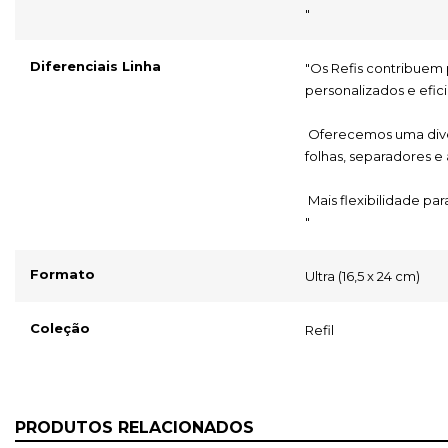
"
Diferenciais Linha
"Os Refis contribuem 
personalizados e efici
 Oferecemos uma diversidade de refis para você repor e reposicionar as 
folhas, separadores e
 Mais flexibilidade pa
"
Formato
Ultra (16,5 x 24 cm)
Coleção
Refil
PRODUTOS RELACIONADOS