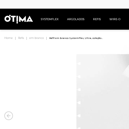
SYSTEMFLEX
ARGOLADOS
REFIS
WIRE-O
Refis
em branco
Refil em branco SystemFlex, Ultra, coleção
Refil, 90 g branco, 16,5 x 24 cm