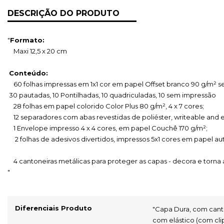
DESCRIÇÃO DO PRODUTO
"
Formato:
    Maxi 12,5 x 20 cm 
Conteúdo:
    60 folhas impressas em 1x1 cor em papel Offset branco 90 g/m² 
 30 pautadas, 10 Pontilhadas, 10 quadriculadas, 10 sem impressão
    28 folhas em papel colorido Color Plus 80 g/m², 4 x 7 cores;
    12 separadores com abas revestidas de poliéster, writeable an
    1 Envelope impresso 4 x 4 cores, em papel Couchê 170 g/m²;
     2 folhas de adesivos divertidos, impressos 5x1 cores em papel a
    4 cantoneiras metálicas para proteger as capas - decora e torna
"
Diferenciais Produto
"Capa Dura, com cant
com elástico (com clip