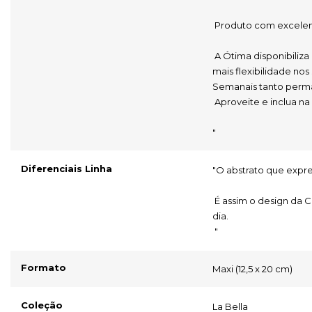
 Produto com excelen
 A Ótima disponibiliza a maior diversidade de refis do mercado para você ter 
mais flexibilidade nos
Semanais tanto perm
 Aproveite e inclua n
"
Diferenciais Linha
"O abstrato que expre
 É assim o design da Coleção La Bella, com detalhes únicos que inspiram seu 
dia.
 "
Formato
Maxi (12,5 x 20 cm)
Coleção
La Bella