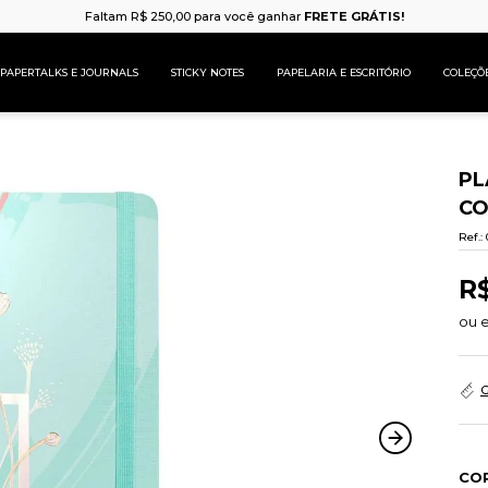
Faltam
R$
250
,
00
para você ganhar
FRETE GRÁTIS!
PAPERTALKS E JOURNALS
STICKY NOTES
PAPELARIA E ESCRITÓRIO
COLEÇÕ
PL
CO
Ref.
:
R
ou 
G
CO