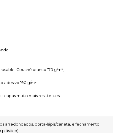
sendo:
d erasable, Couchê branco 170 g/m²;
uto adesivo 190 g/m²;
 as capas muito mais resistentes.
os arredondados, porta-lápis/caneta, e fechamento 
 plástico).