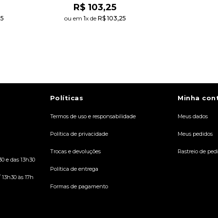
R$
103
,
25
35
ou em 
1
x de 
R$
103
,
25
ADICIONAR AO
CARRINHO
Políticas
Minha con
Termos de uso e responsabilidade
Meus dados
Política de privacidade
Meus pedidos
Trocas e devoluções
Rastreio de ped
30 e das 13h30
Política de entrega
/ 13h30 às 17h
Formas de pagamento