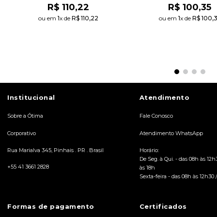
R$
110
,
22
R$
100
,
35
ou em 
1
x de 
R$
110
,
22
ou em 
1
x de 
R$
100
,
ADICIONAR AO
ADICIONAR AO
CARRINHO
CARRINHO
Institucional
Atendimento
Sobre a Ótima
Fale Conosco
Corporativo
Atendimento WhatsApp
Rua Marialva 345, Pinhais . PR . Brasil
Horário:
De Seg. à Qui. - das 08h às 12h
+55 41 3661 2828
às 18h
Sexta-feira - das 08h às 12h30 
Formas de pagamento
Certificados