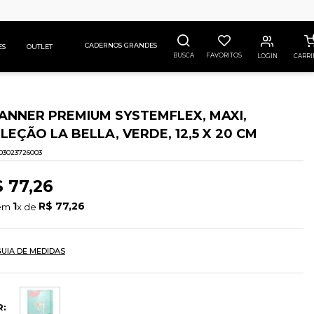
CADERNOS GRANDES
ES
OUTLET
BUSCA
FAVORITOS
LOGIN
ANNER PREMIUM SYSTEMFLEX, MAXI,
LEÇÃO LA BELLA, VERDE, 12,5 X 20 CM
03023726003
$
77
,
26
1
R$
77
,
26
em 
x de 
UIA DE MEDIDAS
R