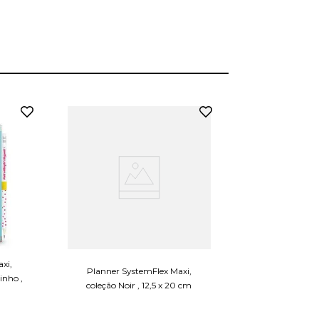
Planner Premi
Ultra, coleção 
16,5 x
R$
1
ou em 
1
x d
xi,
ADICIONAR 
Planner SystemFlex Maxi,
CARRINHO
inho ,
coleção Noir , 12,5 x 20 cm