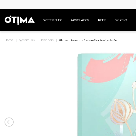
SYSTEMFLEX
ARGOLADOS
REFIS
WIRE-O
SystemFlex
Planners
Planner Premium SystemFlex, Maxi, coleção
La Bella, Verde, 12,5 x 20 cm