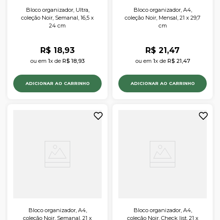
Bloco organizador, Ultra,
Bloco organizador, A4,
coleção Noir, Semanal, 16,5 x
coleção Noir, Mensal, 21 x 29,7
24 cm
cm
R$
18
,
93
R$
21
,
47
ou em 
1
x de 
R$
18
,
93
ou em 
1
x de 
R$
21
,
47
ADICIONAR AO CARRINHO
ADICIONAR AO CARRINHO
Bloco organizador, A4,
Bloco organizador, A4,
coleção Noir, Semanal, 21 x
coleção Noir, Check list, 21 x