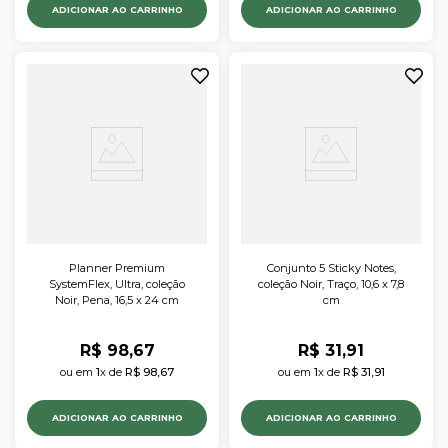
ADICIONAR AO CARRINHO
ADICIONAR AO CARRINHO
Planner Premium
Conjunto 5 Sticky Notes,
SystemFlex, Ultra, coleção
coleção Noir, Traço, 10,6 x 7,8
Noir, Pena, 16,5 x 24 cm
cm
R$
98
,
67
R$
31
,
91
ou em 
1
x de 
R$
98
,
67
ou em 
1
x de 
R$
31
,
91
ADICIONAR AO CARRINHO
ADICIONAR AO CARRINHO