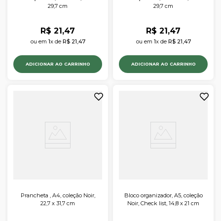
29,7 cm
29,7 cm
R$
21
,
47
R$
21
,
47
ou em 
1
x de 
R$
21
,
47
ou em 
1
x de 
R$
21
,
47
ADICIONAR AO CARRINHO
ADICIONAR AO CARRINHO
Prancheta , A4, coleção Noir,
Bloco organizador, A5, coleção
22,7 x 31,7 cm
Noir, Check list, 14,8 x 21 cm