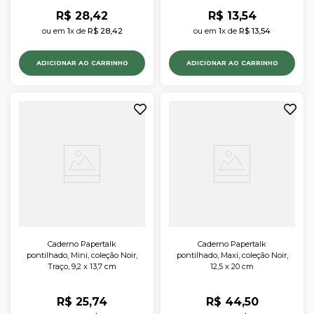
R$
28
,
42
R$
13
,
54
ou em 
1
x de 
R$
28
,
42
ou em 
1
x de 
R$
13
,
54
ADICIONAR AO CARRINHO
ADICIONAR AO CARRINHO
Caderno Papertalk
Caderno Papertalk
pontilhado, Mini, coleção Noir,
pontilhado, Maxi, coleção Noir,
Traço, 9,2 x 13,7 cm
12,5 x 20 cm
R$
25
,
74
R$
44
,
50