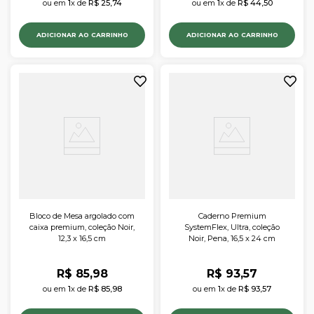
ou em 
1
x de 
R$
25
,
74
ou em 
1
x de 
R$
44
,
50
ADICIONAR AO CARRINHO
ADICIONAR AO CARRINHO
Bloco de Mesa argolado com
Caderno Premium
caixa premium, coleção Noir,
SystemFlex, Ultra, coleção
12,3 x 16,5 cm
Noir, Pena, 16,5 x 24 cm
R$
85
,
98
R$
93
,
57
ou em 
1
x de 
R$
85
,
98
ou em 
1
x de 
R$
93
,
57