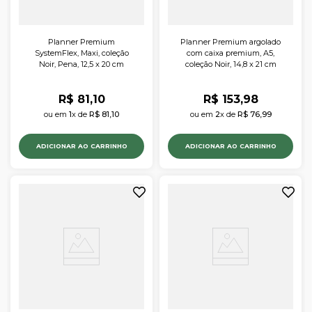
Planner Premium
Planner Premium argolado
SystemFlex, Maxi, coleção
com caixa premium, A5,
Noir, Pena, 12,5 x 20 cm
coleção Noir, 14,8 x 21 cm
R$
81
,
10
R$
153
,
98
ou em 
1
x de 
R$
81
,
10
ou em 
2
x de 
R$
76
,
99
ADICIONAR AO CARRINHO
ADICIONAR AO CARRINHO