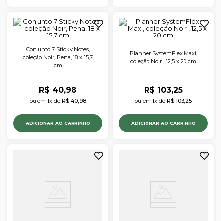
Conjunto 7 Sticky Notes,
Planner SystemFlex Maxi,
coleção Noir, Pena, 18 x 15,7
coleção Noir , 12,5 x 20 cm
cm
R$
40
,
98
R$
103
,
25
ou em 
1
x de 
R$
40
,
98
ou em 
1
x de 
R$
103
,
25
ADICIONAR AO CARRINHO
ADICIONAR AO CARRINHO